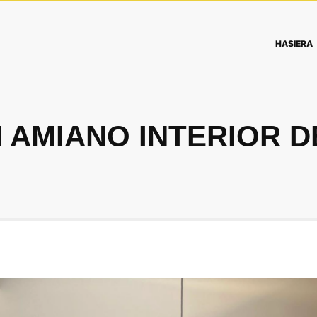
HASIERA
 AMIANO INTERIOR 