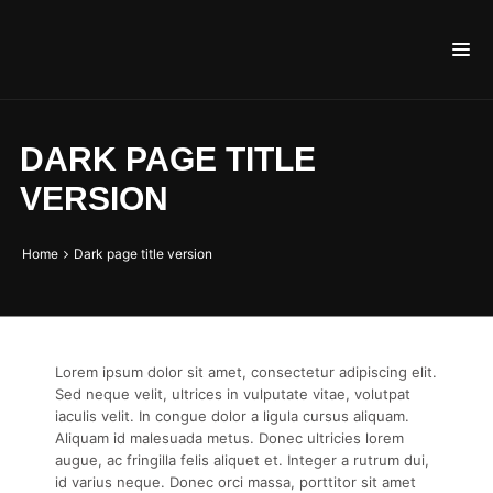
DARK PAGE TITLE
VERSION
Home
Dark page title version
Lorem ipsum dolor sit amet, consectetur adipiscing elit.
Sed neque velit, ultrices in vulputate vitae, volutpat
iaculis velit. In congue dolor a ligula cursus aliquam.
Aliquam id malesuada metus. Donec ultricies lorem
augue, ac fringilla felis aliquet et. Integer a rutrum dui,
id varius neque. Donec orci massa, porttitor sit amet