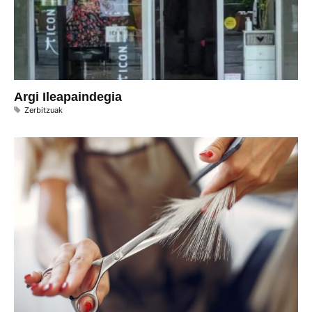
Argi Ileapaindegia
Zerbitzuak