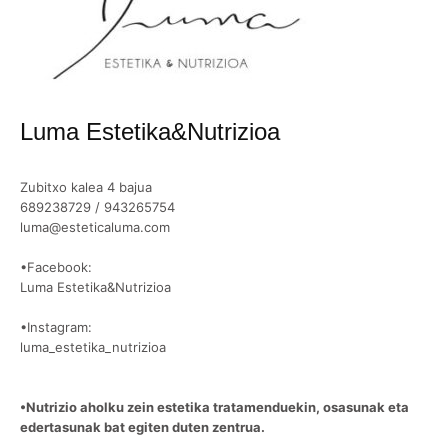
Luma Estetika&Nutrizioa
Zubitxo kalea 4 bajua
689238729 / 943265754
luma@esteticaluma.com
•Facebook:
Luma Estetika&Nutrizioa
•Instagram:
luma_estetika_nutrizioa
•Nutrizio aholku zein estetika tratamenduekin, osasunak eta
edertasunak bat egiten duten zentrua.