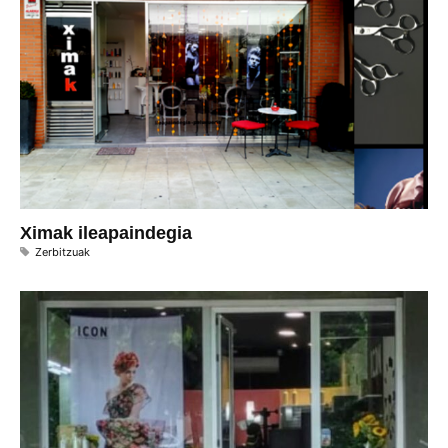
Ximak ileapaindegia
Zerbitzuak