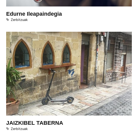
Edurne Ileapaindegia
Zerbitzuak
JAIZKIBEL TABERNA
Zerbitzuak